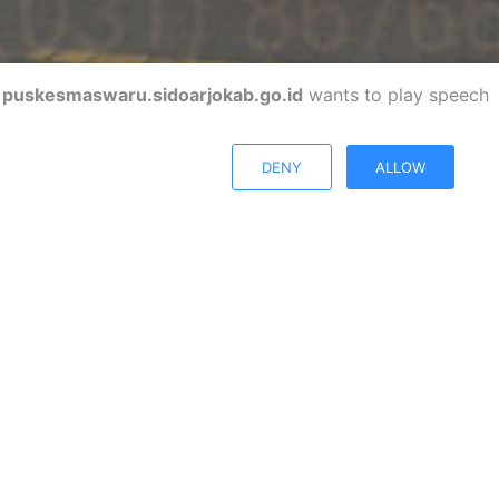
puskesmaswaru.sidoarjokab.go.id
wants to play speech
DENY
ALLOW
Kabupaten Sidoarjo